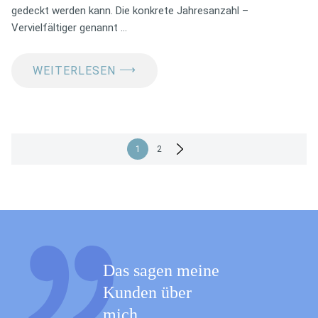
gedeckt werden kann. Die konkrete Jahresanzahl –
Vervielfältiger genannt …
⟶
WEITERLESEN
Seitennummerierung
1
2
der
Beiträge
Das sagen meine
Kunden über
mich