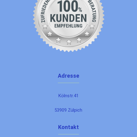
Adresse
Kölnstr.41
53909 Zülpich
Kontakt